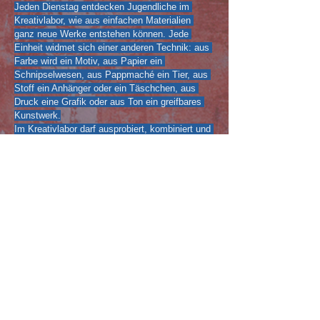
Jeden Dienstag entdecken Jugendliche im 
Kreativlabor, wie aus einfachen Materialien 
ganz neue Werke entstehen können. Jede 
Einheit widmet sich einer anderen Technik: aus 
Farbe wird ein Motiv, aus Papier ein 
Schnipselwesen, aus Pappmaché ein Tier, aus 
Stoff ein Anhänger oder ein Täschchen, aus 
Druck eine Grafik oder aus Ton ein greifbares 
Kunstwerk.
Im Kreativlabor darf ausprobiert, kombiniert und 
gespielt werden – mit viel Raum für eigene 
Ideen, Neugier und Kreativität.
Neue Techniken, spannende Projekte und 
jede Menge Spaß – wöchentlich am 
Dienstag!
Zielgruppe:
 Jugendliche ab 14 Jahren
nächste Termine:
24.02.26/03.03.26/10.03.26/17.03.26/24.03.26/0
7.04.26/14.04.26/21.04.26/28.04.26/05.05.26/12
.05.26/19.05.26/26.05.26/02.06.26/09.06.26/16.
06.26/23.06.26/30.06.26/