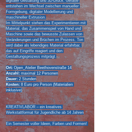
digitaler Gestaltung und 3D-Druck. Gefäße 
entstehen im Wechsel zwischen manueller 
Formgebung, digitaler Modellierung und 
maschineller Extrusion.
Im Mittelpunkt stehen das Experimentieren mit 
Material, das Zusammenspiel von Hand und 
Maschine sowie das bewusste Zulassen von 
Veränderungen und Brüchen im Prozess. Ton 
wird dabei als lebendiges Material erfahrbar, 
das auf Eingriffe reagiert und den 
Gestaltungsprozess mitprägt.
Ort:
 Open_Atelier Beethovenstraße 14
Anzahl:
 maximal 12 Personen
Dauer:
 2 Stunden
Kosten:
 8 Euro pro Person (Materialien 
inklusive)
KREATIVLABOR – ein kreatives 
Werkstattformat für Jugendliche ab 14 Jahren
Ein Semester voller Ideen, Farben und Formen! 